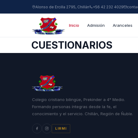
Alonso de Ercilla 2795, Chillán
+56 42 232 4029
conta
Inicio
Admisión
Aranceles
CUESTIONARIOS
Colegio cristiano bilingüe, Prekinder a 4° Medio.
Formando personas íntegras desde la fe, el
conocimiento y el servicio. Chillán, Región de Ñuble.
LIRMI