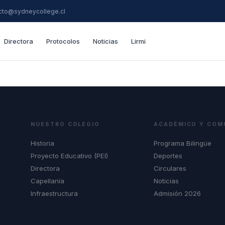
cto@sydneycollege.cl
Directora
Protocolos
Noticias
Lirmi
NUESTRO COLEGIO
ACADÉMICO Y COM
Historia
Programa Bilingüe
Proyecto Educativo (PEI)
Deportes
Directora
Circulares
Capellanía
Noticias
Infraestructura
Admisión 2026