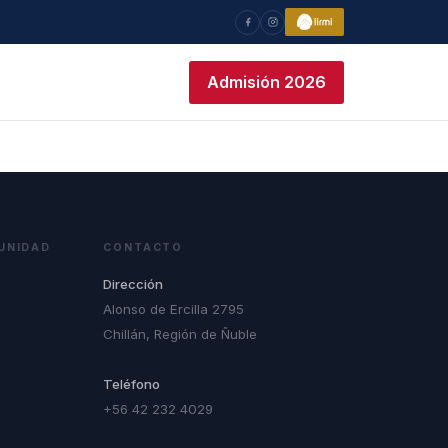
Admisión 2026
UNIDAD
CONTACTO
Dirección
Alonso de Ercilla 2795
Chillán, Región de Ñuble
Teléfono
+56 42 232 4029