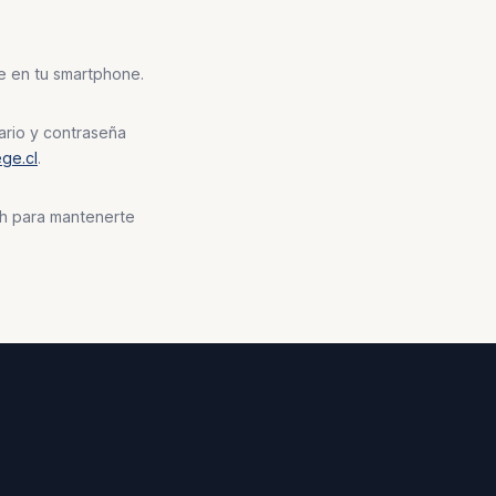
te en tu smartphone.
ario y contraseña
ge.cl
.
ush para mantenerte