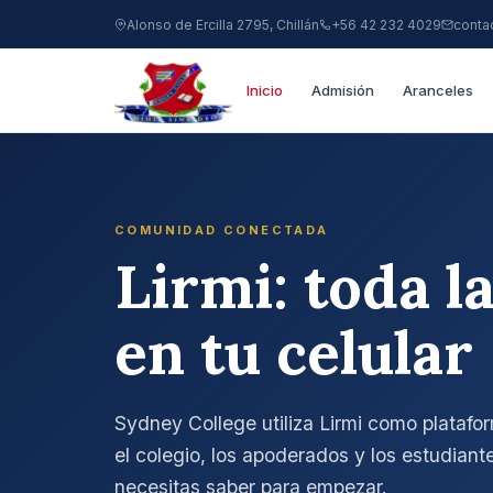
Alonso de Ercilla 2795, Chillán
+56 42 232 4029
conta
Inicio
Admisión
Aranceles
COMUNIDAD CONECTADA
Lirmi: toda l
en tu celular
Sydney College utiliza Lirmi como platafo
el colegio, los apoderados y los estudiant
necesitas saber para empezar.