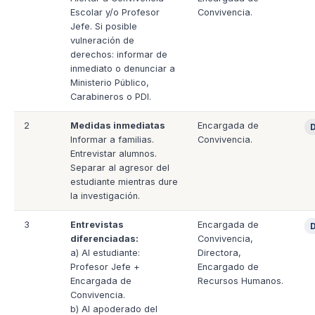
Escolar y/o Profesor
Convivencia.
Jefe. Si posible
vulneración de
derechos: informar de
inmediato o denunciar a
Ministerio Público,
Carabineros o PDI.
2
Medidas inmediatas
Encargada de
D
Informar a familias.
Convivencia.
Entrevistar alumnos.
Separar al agresor del
estudiante mientras dure
la investigación.
3
Entrevistas
Encargada de
D
diferenciadas:
Convivencia,
a) Al estudiante:
Directora,
Profesor Jefe +
Encargado de
Encargada de
Recursos Humanos.
Convivencia.
b) Al apoderado del