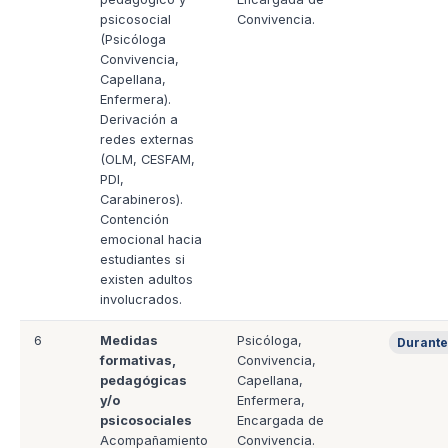
psicosocial
Convivencia.
(Psicóloga
Convivencia,
Capellana,
Enfermera).
Derivación a
redes externas
(OLM, CESFAM,
PDI,
Carabineros).
Contención
emocional hacia
estudiantes si
existen adultos
involucrados.
6
Medidas
Psicóloga,
Durante
formativas,
Convivencia,
pedagógicas
Capellana,
y/o
Enfermera,
psicosociales
Encargada de
Acompañamiento
Convivencia.