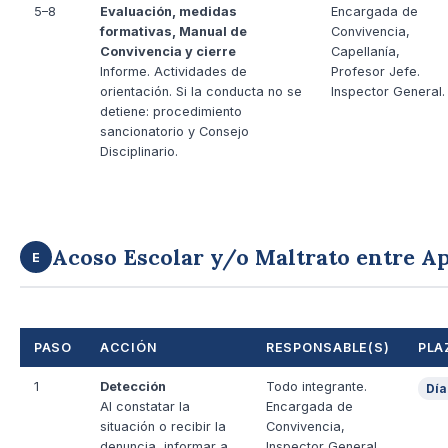
5–8
Evaluación, medidas
Encargada de
formativas, Manual de
Convivencia,
Convivencia y cierre
Capellanía,
Informe. Actividades de
Profesor Jefe.
orientación. Si la conducta no se
Inspector General.
detiene: procedimiento
sancionatorio y Consejo
Disciplinario.
Acoso Escolar y/o Maltrato entre A
E
PASO
ACCIÓN
RESPONSABLE(S)
PLA
1
Detección
Todo integrante.
Día
Al constatar la
Encargada de
situación o recibir la
Convivencia,
denuncia, informar a
Inspector General,