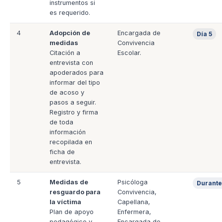
instrumentos si
es requerido.
4
Adopción de
Encargada de
Día 5
medidas
Convivencia
Citación a
Escolar.
entrevista con
apoderados para
informar del tipo
de acoso y
pasos a seguir.
Registro y firma
de toda
información
recopilada en
ficha de
entrevista.
5
Medidas de
Psicóloga
Durante
resguardo para
Convivencia,
la víctima
Capellana,
Plan de apoyo
Enfermera,
pedagógico y
Encargada de