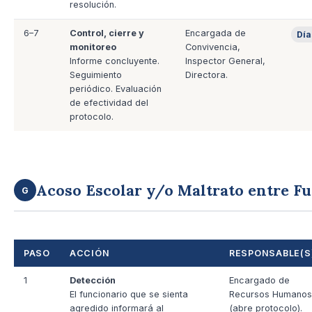
resolución.
6–7
Control, cierre y
Encargada de
Día
monitoreo
Convivencia,
Informe concluyente.
Inspector General,
Seguimiento
Directora.
periódico. Evaluación
de efectividad del
protocolo.
Acoso Escolar y/o Maltrato entre F
G
PASO
ACCIÓN
RESPONSABLE(S
1
Detección
Encargado de
El funcionario que se sienta
Recursos Humanos
agredido informará al
(abre protocolo).