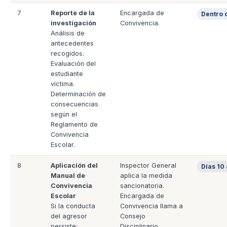
7
Reporte de la
Encargada de
Dentro 
investigación
Convivencia.
Análisis de
antecedentes
recogidos.
Evaluación del
estudiante
víctima.
Determinación de
consecuencias
según el
Reglamento de
Convivencia
Escolar.
8
Aplicación del
Inspector General
Días 10 
Manual de
aplica la medida
Convivencia
sancionatoria.
Escolar
Encargada de
Si la conducta
Convivencia llama a
del agresor
Consejo
persiste:
Disciplinario.