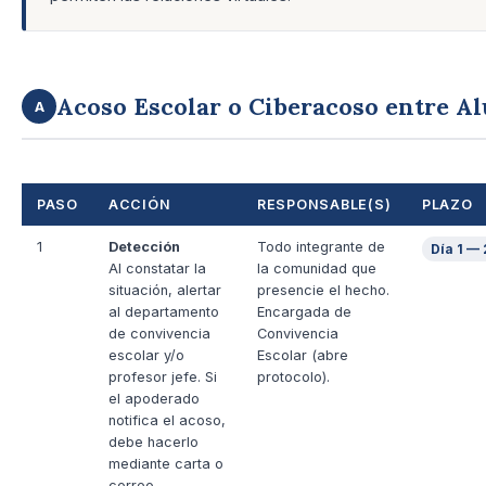
Acoso Escolar o Ciberacoso entre A
A
PASO
ACCIÓN
RESPONSABLE(S)
PLAZO
1
Detección
Todo integrante de
Día 1 — 
Al constatar la
la comunidad que
situación, alertar
presencie el hecho.
al departamento
Encargada de
de convivencia
Convivencia
escolar y/o
Escolar (abre
profesor jefe. Si
protocolo).
el apoderado
notifica el acoso,
debe hacerlo
mediante carta o
correo