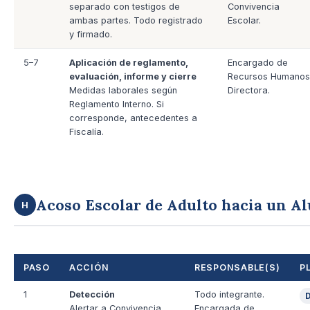
separado con testigos de
Convivencia
ambas partes. Todo registrado
Escolar.
y firmado.
5–7
Aplicación de reglamento,
Encargado de
evaluación, informe y cierre
Recursos Humanos
Medidas laborales según
Directora.
Reglamento Interno. Si
corresponde, antecedentes a
Fiscalía.
Acoso Escolar de Adulto hacia un A
H
PASO
ACCIÓN
RESPONSABLE(S)
P
1
Detección
Todo integrante.
D
Alertar a Convivencia
Encargada de