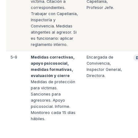
víctima. Citación a
Capellanía,
correspondientes.
Profesor Jefe.
Trabajar con Capellanía,
Inspectoría y
Convivencia. Medidas
atingentes al agresor. Si
es funcionario: aplicar
reglamento interno.
5–9
Medidas correctivas,
Encargada de
D
apoyo psicosocial,
Convivencia,
medidas formativas,
Inspector General,
evaluación y cierre
Directora.
Medidas de protección
para víctimas.
Sanciones para
agresores. Apoyo
psicosocial. Informe.
Monitoreo cada 15 días
hábiles.