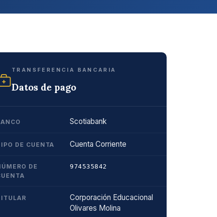
TRANSFERENCIA BANCARIA
Datos de pago
Scotiabank
BANCO
Cuenta Corriente
TIPO DE CUENTA
NÚMERO DE
974535842
CUENTA
Corporación Educacional
TITULAR
Olivares Molina