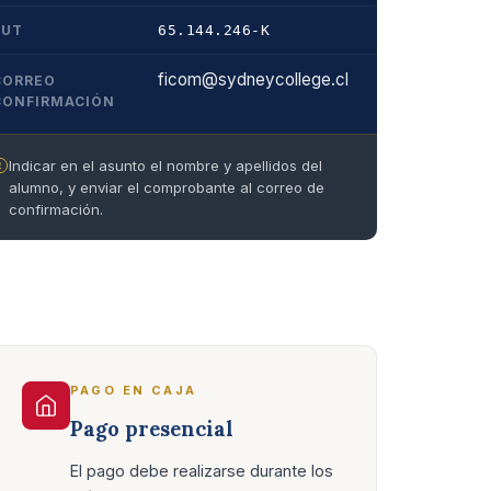
RUT
65.144.246-K
ficom@sydneycollege.cl
CORREO
CONFIRMACIÓN
Indicar en el asunto el nombre y apellidos del
alumno, y enviar el comprobante al correo de
confirmación.
PAGO EN CAJA
Pago presencial
El pago debe realizarse durante los