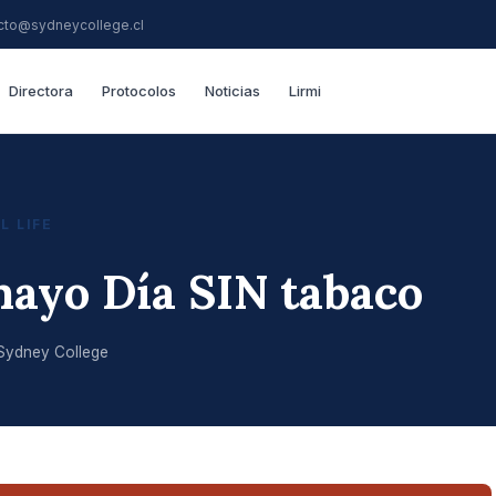
cto@sydneycollege.cl
Directora
Protocolos
Noticias
Lirmi
L LIFE
mayo Día SIN tabaco
Sydney College