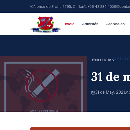
Alonso de Ercilla 2795, Chillán
+56 42 232 4029
conta
Inicio
Admisión
Aranceles
SCHOO
NOTICIAS
31 de 
31 de May, 2021