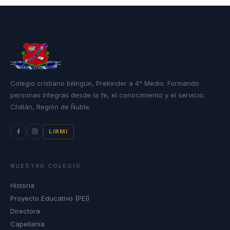
Colegio cristiano bilingüe, Prekinder a 4° Medio. Formando
personas íntegras desde la fe, el conocimiento y el servicio.
Chillán, Región de Ñuble.
LIRMI
NUESTRO COLEGIO
Historia
Proyecto Educativo (PEI)
Directora
Capellanía