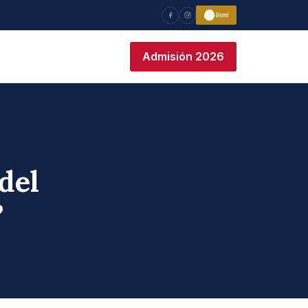
Admisión 2026
del
?