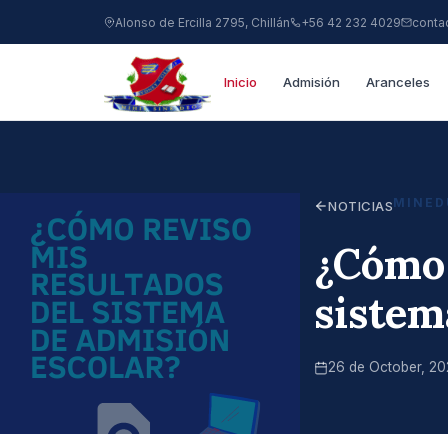
Alonso de Ercilla 2795, Chillán
+56 42 232 4029
conta
Inicio
Admisión
Aranceles
MINED
NOTICIAS
¿Cómo 
sistem
26 de October, 2