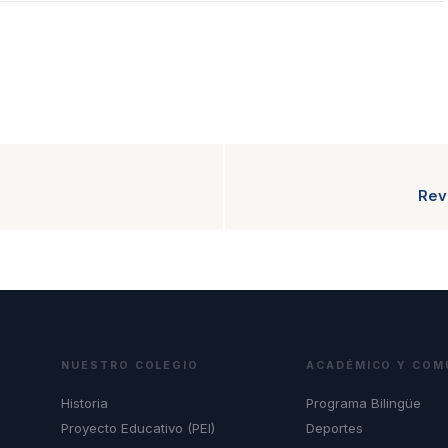
Rev
NUESTRO COLEGIO
ACADÉMICO Y COM
Historia
Programa Bilingüe
Proyecto Educativo (PEI)
Deportes