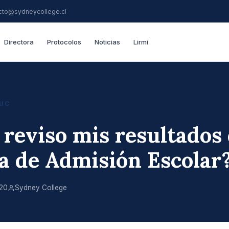
cto@sydneycollege.cl
Directora
Protocolos
Noticias
Lirmi
UC
reviso mis resultados 
a de Admisión Escolar
020
Sydney College