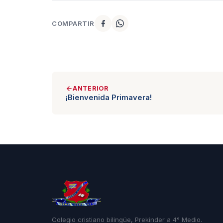
COMPARTIR
ANTERIOR
¡Bienvenida Primavera!
Colegio cristiano bilingüe, Prekinder a 4° Medio.