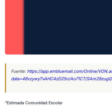
Fuente:
https://app.embluemail.com/Online/VON.a
data=48vzywyTvAHC4zD25n/Ao71CT/SAm29zugQ
“Estimada Comunidad Escolar