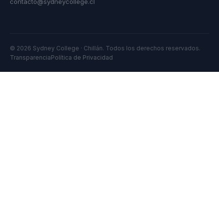
contacto@sydneycollege.cl
© 2026 Sydney College · Chillán. Todos los derechos reservados.
Transparencia
Política de Privacidad