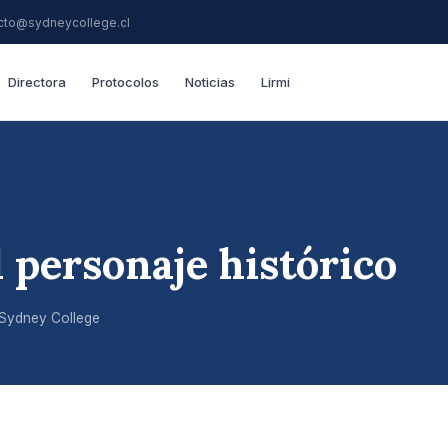
cto@sydneycollege.cl
Directora
Protocolos
Noticias
Lirmi
L LIFE
l personaje histórico
Sydney College