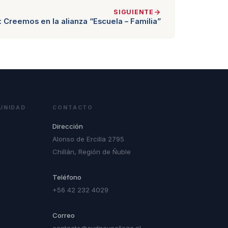
SIGUIENTE
: Creemos en la alianza “Escuela – Familia”
UNIDAD
CONTACTO
Dirección
Alonso de Ercilla 2795
Chillán, Región de Ñuble
Teléfono
+56 42 232 4029
Correo