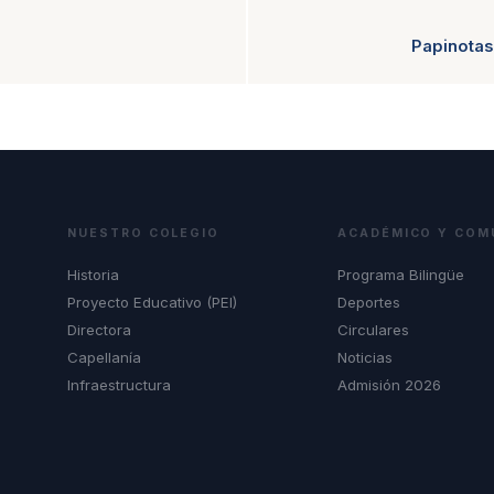
Papinotas
NUESTRO COLEGIO
ACADÉMICO Y COM
Historia
Programa Bilingüe
Proyecto Educativo (PEI)
Deportes
Directora
Circulares
Capellanía
Noticias
Infraestructura
Admisión 2026