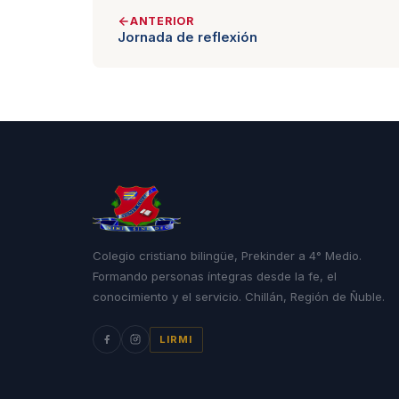
ANTERIOR
Jornada de reflexión
Colegio cristiano bilingüe, Prekinder a 4° Medio.
Formando personas íntegras desde la fe, el
conocimiento y el servicio. Chillán, Región de Ñuble.
LIRMI