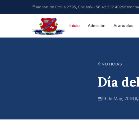
Alonso de Ercilla 2795, Chillán
+56 42 232 4029
conta
Inicio
Admisión
Aranceles
SCHOO
NOTICIAS
Día de
19 de May, 2016