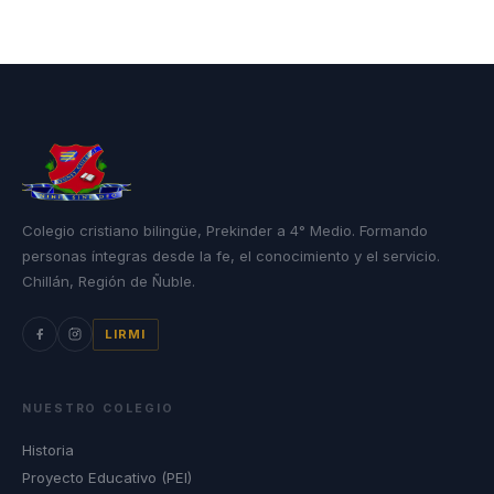
Colegio cristiano bilingüe, Prekinder a 4° Medio. Formando
personas íntegras desde la fe, el conocimiento y el servicio.
Chillán, Región de Ñuble.
LIRMI
NUESTRO COLEGIO
Historia
Proyecto Educativo (PEI)