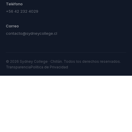
Teléfono
+56 42 232 4029
Correo
contacto@sydneycollege.cl
© 2026 Sydney College · Chillán. Todos los derechos reservados.
Transparencia
Política de Privacidad