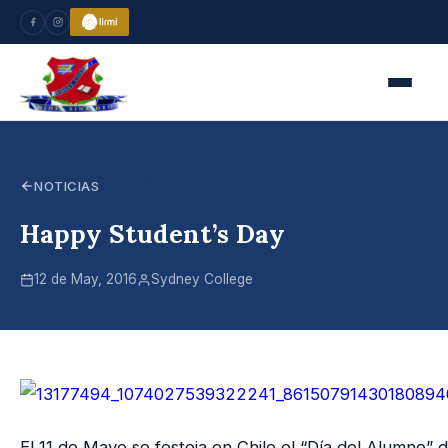
SCHOOL LIFE
NOTICIAS
Happy Student’s Day
12 de May, 2016
Sydney College
El 11 de Mayo se festeja en Chile el “Día del Alumno” d