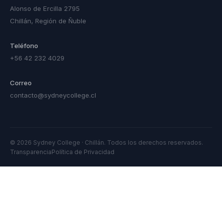
Alonso de Ercilla 2795
Chillán, Región de Ñuble
Teléfono
+56 42 232 4029
Correo
contacto@sydneycollege.cl
© 2026 Sydney College · Chillán. Todos los derechos reservados.
Transparencia
Política de Privacidad