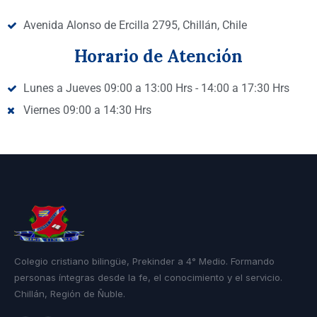
Avenida Alonso de Ercilla 2795, Chillán, Chile
Horario de Atención
Lunes a Jueves 09:00 a 13:00 Hrs - 14:00 a 17:30 Hrs
Viernes 09:00 a 14:30 Hrs
Colegio cristiano bilingüe, Prekinder a 4° Medio. Formando
personas íntegras desde la fe, el conocimiento y el servicio.
Chillán, Región de Ñuble.