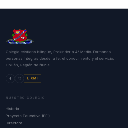
Colegio cristiano bilingüe, Prekinder a 4° Medio. Formando
personas íntegras desde la fe, el conocimiento y el servicio.
Chillán, Región de Ñuble.
LIRMI
NUESTRO COLEGIO
Historia
Proyecto Educativo (PEI)
Directora