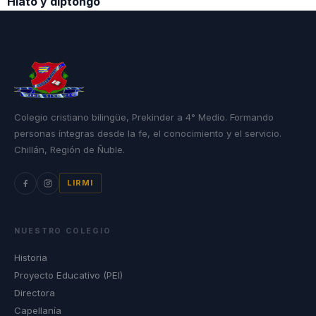
Hiato y diptongo
Colegio cristiano bilingüe, Prekinder a 4° Medio. Formando
personas íntegras desde la fe, el conocimiento y el servicio.
Chillán, Región de Ñuble.
LIRMI
NUESTRO COLEGIO
Historia
Proyecto Educativo (PEI)
Directora
Capellanía