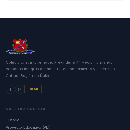
Colegio cristiano bilingüe, Prekinder a 4° Medio. Formando
personas íntegras desde la fe, el conocimiento y el servicio.
Chillán, Región de Ñuble.
LIRMI
NUESTRO COLEGIO
Historia
Proyecto Educativo (PEI)