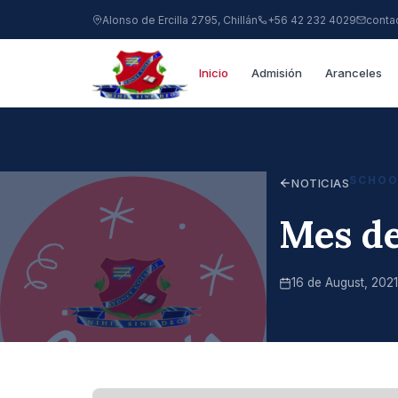
Alonso de Ercilla 2795, Chillán
+56 42 232 4029
conta
Inicio
Admisión
Aranceles
SCHOO
NOTICIAS
Mes de
16 de August, 2021