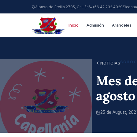
Alonso de Ercilla 2795, Chillán
+56 42 232 4029
conta
Inicio
Admisión
Aranceles
SCHOO
NOTICIAS
Mes de
agosto
25 de August, 202