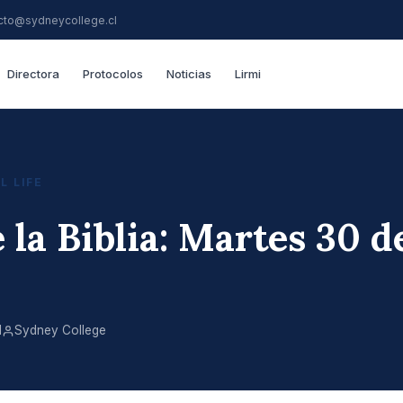
cto@sydneycollege.cl
Directora
Protocolos
Noticias
Lirmi
L LIFE
 la Biblia: Martes 30 d
1
Sydney College