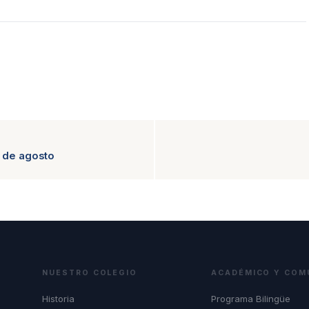
5 de agosto
NUESTRO COLEGIO
ACADÉMICO Y COM
Historia
Programa Bilingüe