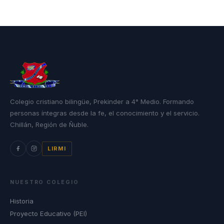
Colegio cristiano bilingüe, Prekinder a 4° Medio. Formando
personas íntegras desde la fe, el conocimiento y el servicio.
Chillán, Región de Ñuble.
LIRMI
NUESTRO COLEGIO
Historia
Proyecto Educativo (PEI)