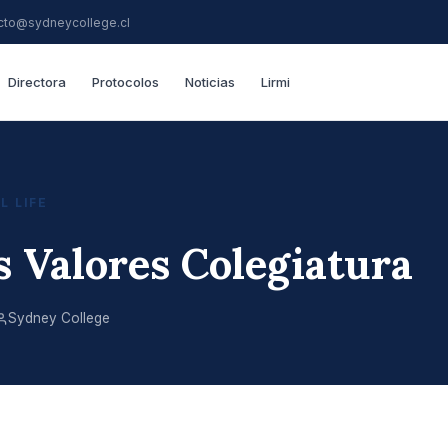
cto@sydneycollege.cl
Directora
Protocolos
Noticias
Lirmi
L LIFE
 Valores Colegiatura
Sydney College