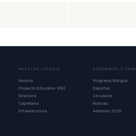
NUESTRO COLEGIO
ACADÉMICO Y COM
Historia
Programa Bilingüe
Proyecto Educativo (PEI)
Deportes
Directora
Circulares
Capellanía
Noticias
Infraestructura
Admisión 2026