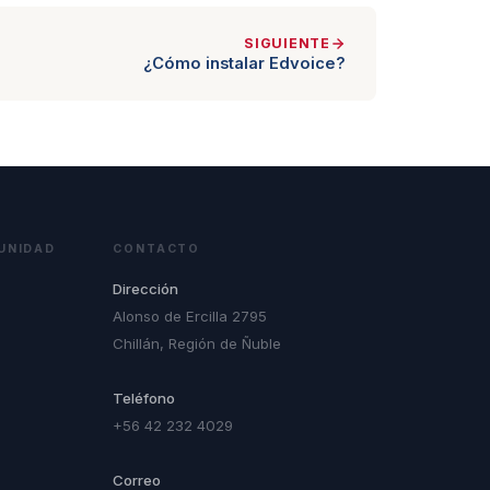
SIGUIENTE
¿Cómo instalar Edvoice?
UNIDAD
CONTACTO
Dirección
Alonso de Ercilla 2795
Chillán, Región de Ñuble
Teléfono
+56 42 232 4029
Correo