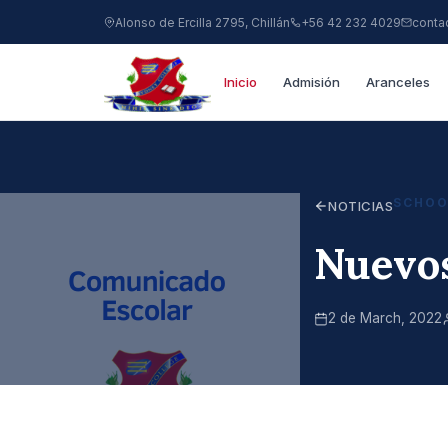
Alonso de Ercilla 2795, Chillán
+56 42 232 4029
conta
Inicio
Admisión
Aranceles
SCHOO
NOTICIAS
Nuevos
2 de March, 2022