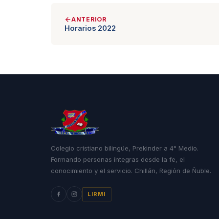
ANTERIOR
Horarios 2022
Colegio cristiano bilingüe, Prekinder a 4° Medio.
Formando personas íntegras desde la fe, el
conocimiento y el servicio. Chillán, Región de Ñuble.
LIRMI