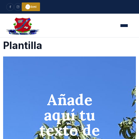
Plantilla
Añade
aquí tu
texto de