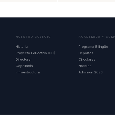
NUESTRO COLEGIO
ACADÉMICO Y COM
Historia
Programa Bilingüe
Proyecto Educativo (PEI)
Deportes
Directora
Circulares
Capellanía
Noticias
Infraestructura
Admisión 2026