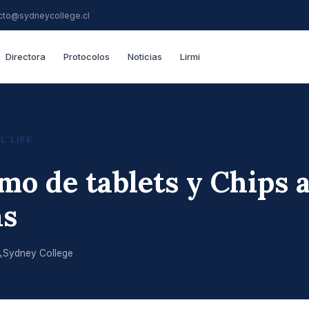
cto@sydneycollege.cl
Directora
Protocolos
Noticias
Lirmi
L LIFE
mo de tablets y Chips 
as
Sydney College