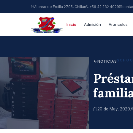
Alonso de Ercilla 2795, Chillán
+56 42 232 4029
conta
Inicio
Admisión
Aranceles
SCHOO
NOTICIAS
Présta
famili
20 de May, 2020