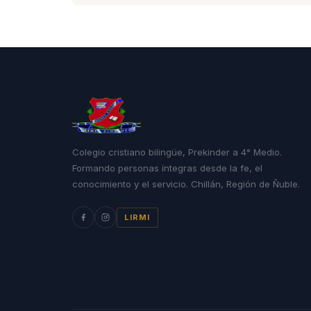
Colegio cristiano bilingüe, Prekinder a 4° Medio.
Formando personas íntegras desde la fe, el
conocimiento y el servicio. Chillán, Región de Ñuble.
LIRMI