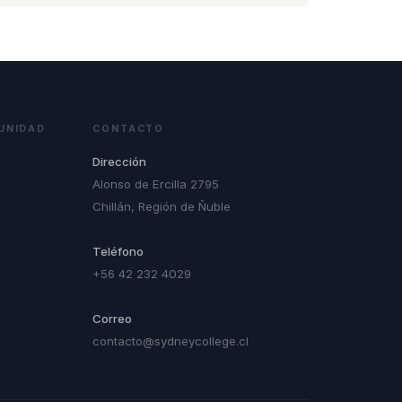
UNIDAD
CONTACTO
Dirección
Alonso de Ercilla 2795
Chillán, Región de Ñuble
Teléfono
+56 42 232 4029
Correo
contacto@sydneycollege.cl