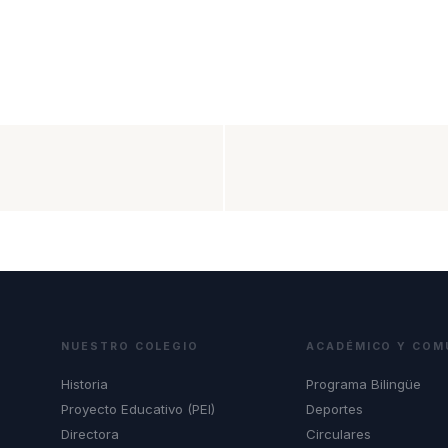
NUESTRO COLEGIO
ACADÉMICO Y COM
Historia
Programa Bilingüe
Proyecto Educativo (PEI)
Deportes
Directora
Circulares