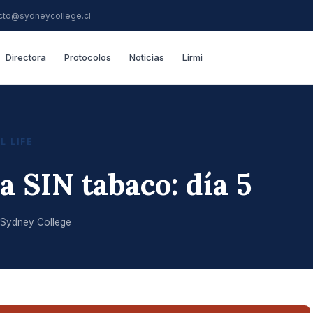
cto@sydneycollege.cl
Directora
Protocolos
Noticias
Lirmi
L LIFE
 SIN tabaco: día 5
Sydney College