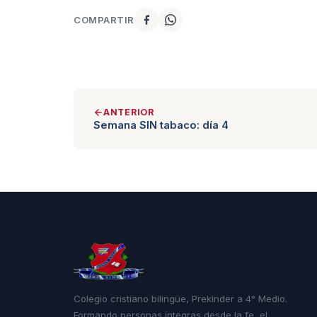
COMPARTIR
ANTERIOR
Semana SIN tabaco: día 4
Colegio cristiano bilingüe, Prekinder a 4° Medio.
Formando personas íntegras desde la fe, el