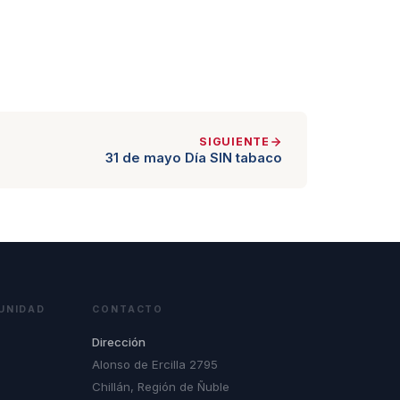
SIGUIENTE
31 de mayo Día SIN tabaco
UNIDAD
CONTACTO
Dirección
Alonso de Ercilla 2795
Chillán, Región de Ñuble