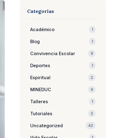
Categorías
Académico
1
Blog
1
Convivencia Escolar
9
Deportes
1
Espiritual
2
MINEDUC
9
Talleres
1
Tutoriales
2
Uncategorized
42
Vida Escolar
1