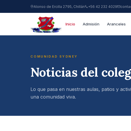
Alonso de Ercilla 2795, Chillán
+56 42 232 4029
conta
Inicio
Admisión
Aranceles
COMUNIDAD SYDNEY
Noticias del cole
Lo que pasa en nuestras aulas, patios y activ
una comunidad viva.