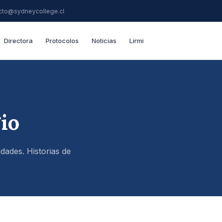
cto@sydneycollege.cl
Directora
Protocolos
Noticias
Lirmi
gio
idades. Historias de