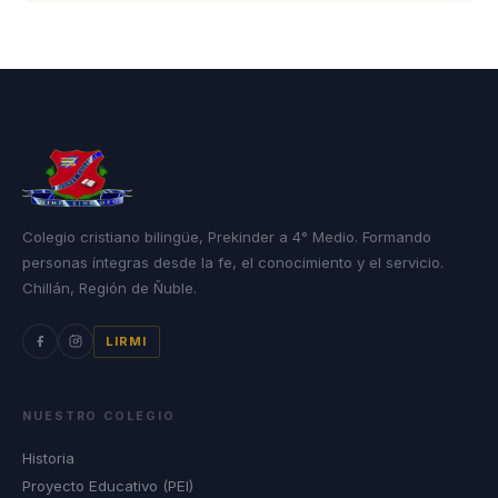
Colegio cristiano bilingüe, Prekinder a 4° Medio. Formando
personas íntegras desde la fe, el conocimiento y el servicio.
Chillán, Región de Ñuble.
LIRMI
NUESTRO COLEGIO
Historia
Proyecto Educativo (PEI)