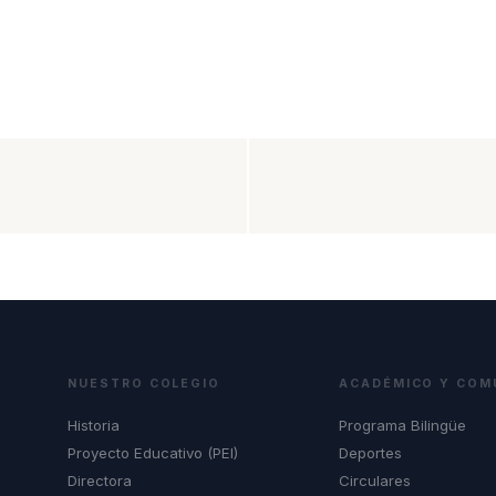
NUESTRO COLEGIO
ACADÉMICO Y COM
Historia
Programa Bilingüe
Proyecto Educativo (PEI)
Deportes
Directora
Circulares