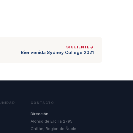
SIGUIENTE
Bienvenida Sydney College 2021
UNIDAD
CONTACTO
Dirección
Alonso de Ercilla 2795
Chillán, Región de Ñuble