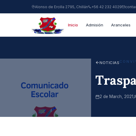
Alonso de Ercilla 2795, Chillán
+56 42 232 4029
conta
Inicio
Admisión
Aranceles
CONVI
NOTICIAS
Trasp
2 de March, 2021