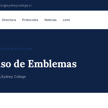
cto@sydneycollege.cl
Directora
Protocolos
Noticias
Lirmi
VENCIA ESCOLAR
aso de Emblemas
Sydney College