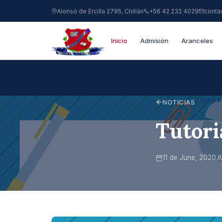
Alonso de Ercilla 2795, Chillán
+56 42 232 4029
conta
Inicio
Admisión
Aranceles
TUTOR
NOTICIAS
Tutori
11 de June, 2020