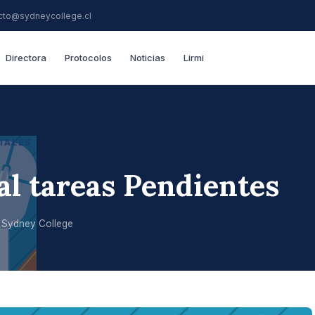
cto@sydneycollege.cl
Directora
Protocolos
Noticias
Lirmi
IALES
al tareas Pendientes
Sydney College