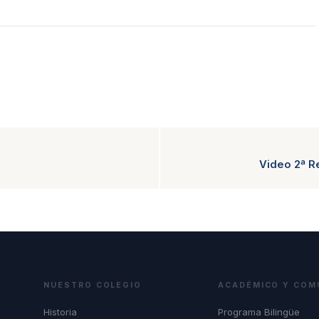
Video 2ª R
NUESTRO COLEGIO
ACADÉMICO Y COM
Historia
Programa Bilingüe