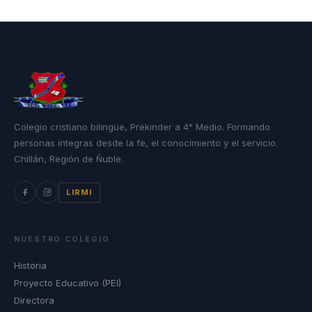
Colegio cristiano bilingüe, Prekinder a 4° Medio. Formando
personas íntegras desde la fe, el conocimiento y el servicio.
Chillán, Región de Ñuble.
LIRMI
NUESTRO COLEGIO
Historia
Proyecto Educativo (PEI)
Directora