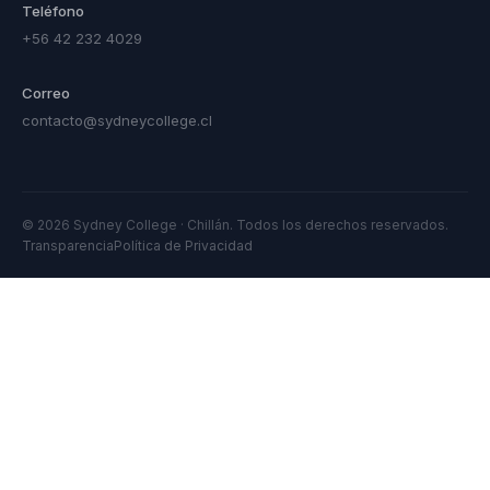
Teléfono
+56 42 232 4029
Correo
contacto@sydneycollege.cl
© 2026 Sydney College · Chillán. Todos los derechos reservados.
Transparencia
Política de Privacidad