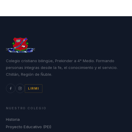
Colegio cristiano bilingüe, Prekinder a 4° Medio. Formando
personas íntegras desde la fe, el conocimiento y el servicio.
Chillán, Región de Ñuble.
LIRMI
NUESTRO COLEGIO
Historia
Proyecto Educativo (PEI)