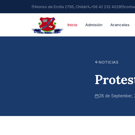
Alonso de Ercilla 2795, Chillán
+56 42 232 4029
conta
Inicio
Admisión
Aranceles
SCHOO
NOTICIAS
Protes
28 de September, 