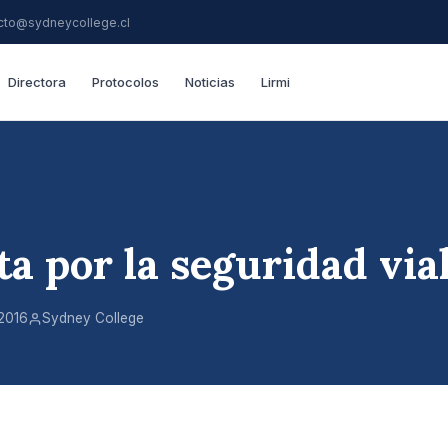
cto@sydneycollege.cl
Directora
Protocolos
Noticias
Lirmi
L LIFE
ta por la seguridad via
2016
Sydney College