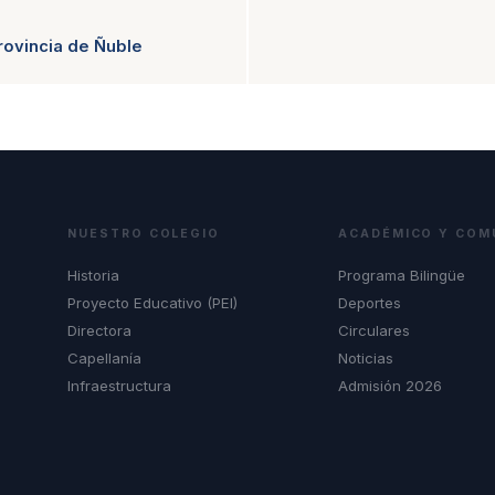
ovincia de Ñuble
NUESTRO COLEGIO
ACADÉMICO Y COM
Historia
Programa Bilingüe
Proyecto Educativo (PEI)
Deportes
Directora
Circulares
Capellanía
Noticias
Infraestructura
Admisión 2026