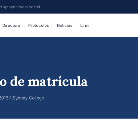
cto@sydneycollege.cl
Directora
Protocolos
Noticias
Lirmi
L LIFE
o de matrícula
2016
Sydney College