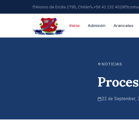
Alonso de Ercilla 2795, Chillán
+56 42 232 4029
conta
Inicio
Admisión
Aranceles
SCHOO
NOTICIAS
Proces
22 de September, 