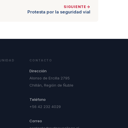
SIGUIENTE
Protesta por la seguridad vial
UNIDAD
CONTACTO
Dirección
Alonso de Ercilla 2795
Chillán, Región de Ñuble
Teléfono
+56 42 232 4029
Correo