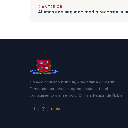
ANTERIOR
Alumnos de segundo medio recorren la pr
Colegio cristiano bilingüe, Prekinder a 4° Medio.
Formando personas íntegras desde la fe, el
conocimiento y el servicio. Chillán, Región de Ñuble.
LIRMI