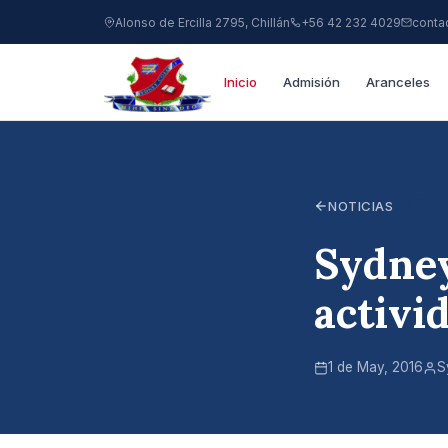
Alonso de Ercilla 2795, Chillán
+56 42 232 4029
conta
Inicio
Admisión
Aranceles
UNCAT
NOTICIAS
Sydney
activi
1 de May, 2016
S