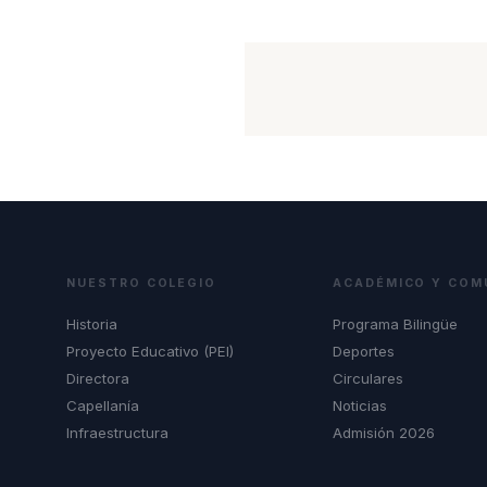
NUESTRO COLEGIO
ACADÉMICO Y COM
Historia
Programa Bilingüe
Proyecto Educativo (PEI)
Deportes
Directora
Circulares
Capellanía
Noticias
Infraestructura
Admisión 2026