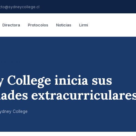
cto@sydneycollege.cl
Directora
Protocolos
Noticias
Lirmi
EGORIZED
 College inicia sus
dades extracurriculare
ydney College