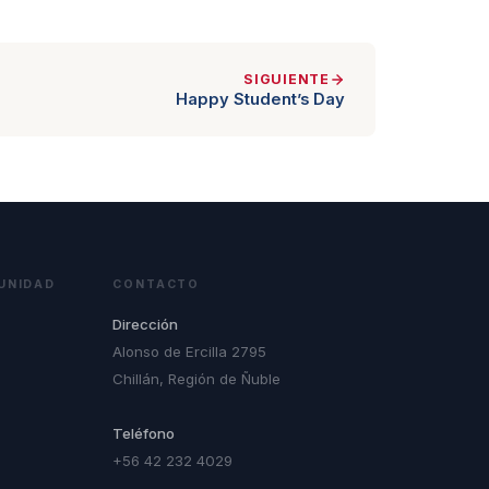
SIGUIENTE
Happy Student’s Day
UNIDAD
CONTACTO
Dirección
Alonso de Ercilla 2795
Chillán, Región de Ñuble
Teléfono
+56 42 232 4029