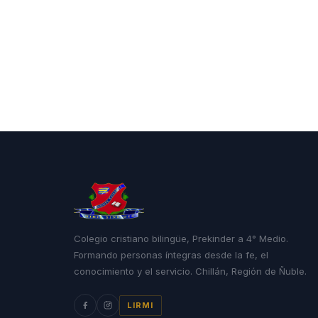
Colegio cristiano bilingüe, Prekinder a 4° Medio.
Formando personas íntegras desde la fe, el
conocimiento y el servicio. Chillán, Región de Ñuble.
LIRMI