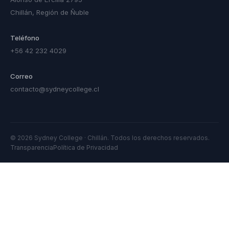
Chillán, Región de Ñuble
Teléfono
+56 42 232 4029
Correo
contacto@sydneycollege.cl
© 2026 Sydney College · Chillán. Todos los derechos reservados.
Transparencia
Política de Privacidad